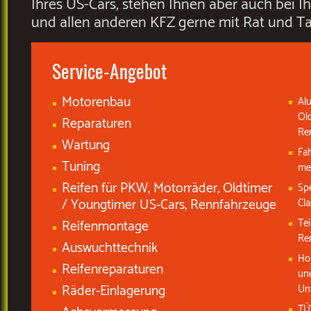
Ihres US-Cars, stehen Ihnen aber auch bei I
und allen anderen KFZ gerne mit Rat und Tat
Service-Angebot
Motorenbau
Alu
Old
Reparaturen
Re
Wartung
Fah
Tuning
me
Reifen für PKW, Motorräder, Oldtimer
Spe
/ Youngtimer US-Cars, Rennfahrzeuge
Cla
Te
Reifenmontage
Re
Auswuchttechnik
Ho
Reifenreparaturen
un
Räder-Einlagerung
Un
TÜ