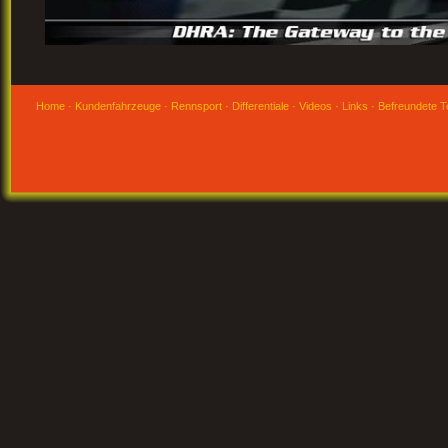
Home
·
Kundenfahrzeuge
·
Rennsport
·
Differentiale
·
Videos
·
Links
·
Befreundete 